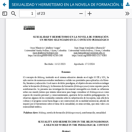
SEXUALIDAD Y HERMETISMO EN LA NOVELA DE FORMACIÓN. UN MUNDO SILENCIADO EN EL CONTEXTO PEDAGÓGICO