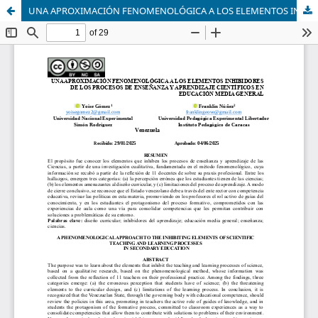
UNA APROXIMACIÓN FENOMENOLÓGICA A LOS ELEMENTOS INHIBIDORES DE LOS PROCESOS DE ENSEÑANZA Y APRENDIZAJE CIENTÍFICOS EN EDUCACIÓN MEDIA GENERAL