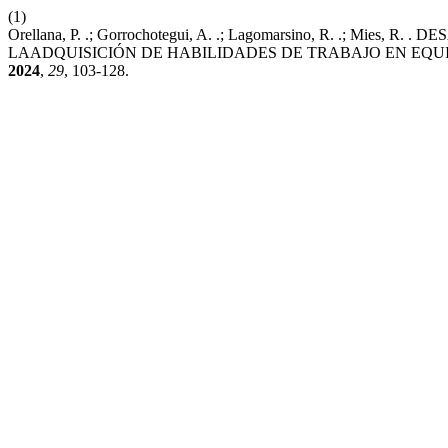
(1)
Orellana, P. .; Gorrochotegui, A. .; Lagomarsino, R. .; M
LAADQUISICIÓN DE HABILIDADES DE TRABAJO EN EQU
2024
,
29
, 103-128.