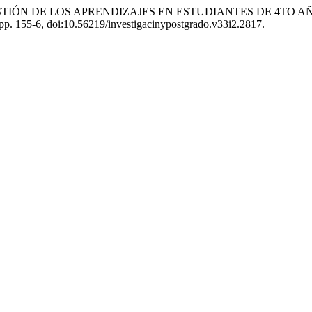
 Y LA GESTIÓN DE LOS APRENDIZAJES EN ESTUDIANTES DE 4T
, pp. 155-6, doi:10.56219/investigacinypostgrado.v33i2.2817.