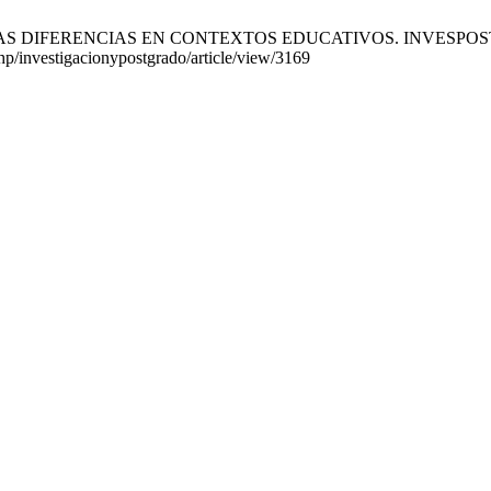
FERENCIAS EN CONTEXTOS EDUCATIVOS. INVESPOST [Internet].
php/investigacionypostgrado/article/view/3169