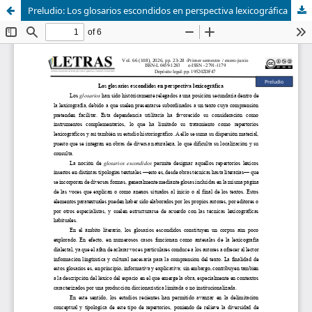
Preludio: Los glosarios escondidos en perspectiva lexicográfica