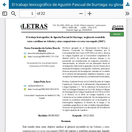
El trabajo lexicográfico de Agustín Pascual de Iturriaga: su glosario escondido vasco-castellano en Fábulas y otras composiciones en verso vascongado (1842 )