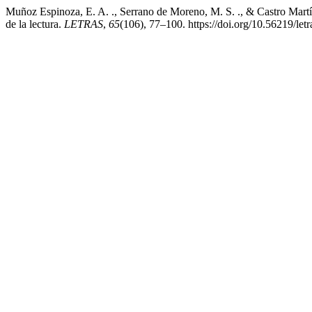
Muñoz Espinoza, E. A. ., Serrano de Moreno, M. S. ., & Castro Martíne
de la lectura.
LETRAS
,
65
(106), 77–100. https://doi.org/10.56219/let