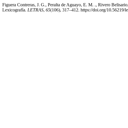
Figuera Contreras, J. G., Peralta de Aguayo, E. M. ., Rivero Belisario,
Lexicografía.
LETRAS
,
65
(106), 317–412. https://doi.org/10.56219/l