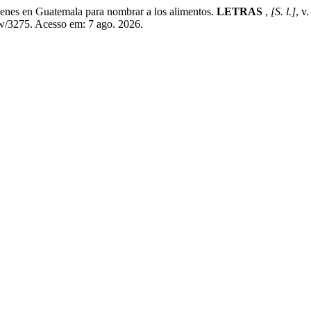
s en Guatemala para nombrar a los alimentos.
LETRAS
,
[S. l.]
, v
iew/3275. Acesso em: 7 ago. 2026.