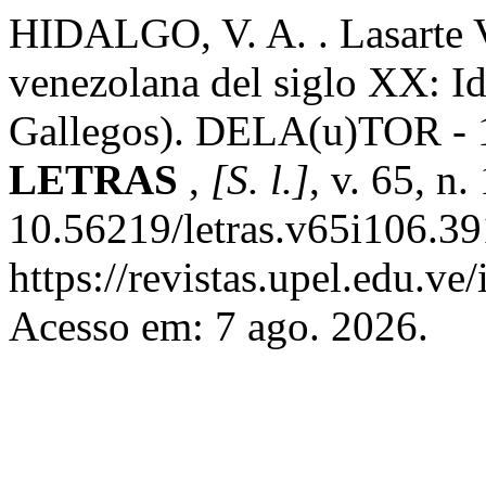
HIDALGO, V. A. . Lasarte Va
venezolana del siglo XX: Id
Gallegos). DELA(u)TOR - 1 
LETRAS
,
[S. l.]
, v. 65, n
10.56219/letras.v65i106.39
https://revistas.upel.edu.ve
Acesso em: 7 ago. 2026.