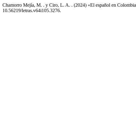
Chamorro Mejía, M. . y Ciro, L. A. . (2024) «El español en Colombia
10.56219/letras.v64i105.3276.