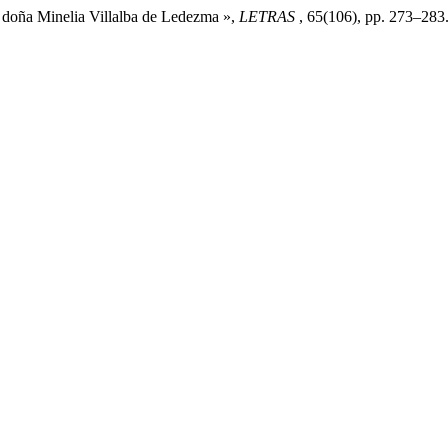
a doña Minelia Villalba de Ledezma »,
LETRAS
, 65(106), pp. 273–283.