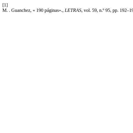
[1]
M. . Guanchez, « 190 páginas».,
LETRAS
, vol. 59, n.º 95, pp. 192–1