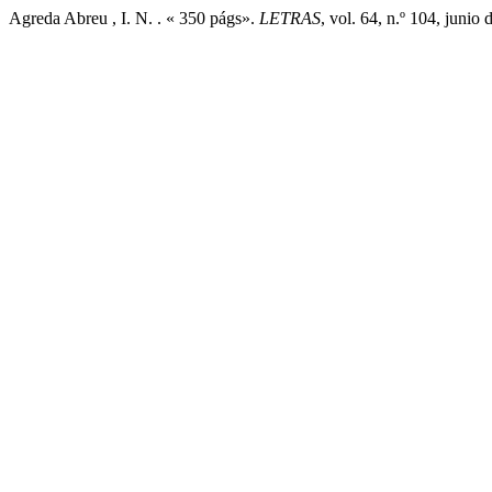
Agreda Abreu , I. N. . « 350 págs».
LETRAS
, vol. 64, n.º 104, juni