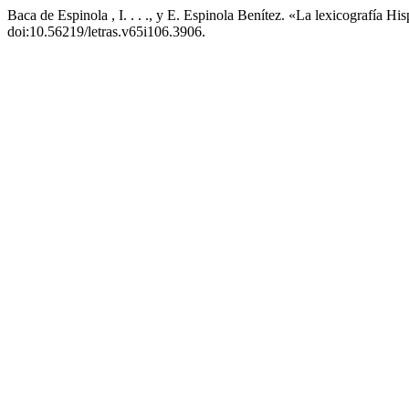
Baca de Espinola , I. . . ., y E. Espinola Benítez. «La lexicografía 
doi:10.56219/letras.v65i106.3906.