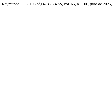
Raymundo, I. . « 198 págs».
LETRAS
, vol. 65, n.º 106, julio de 202