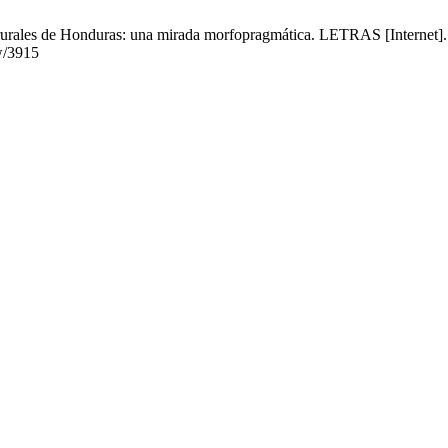
rales de Honduras: una mirada morfopragmática. LETRAS [Internet]. 1 
ew/3915