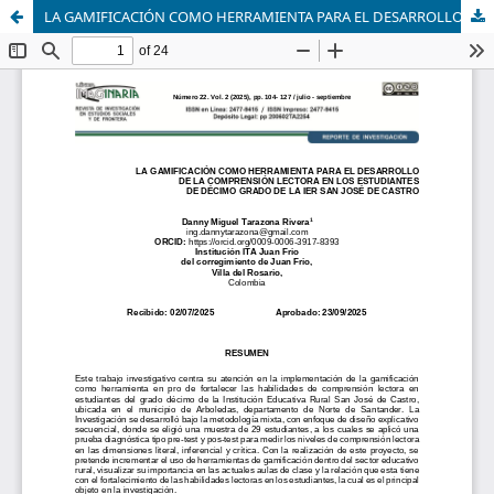
LA GAMIFICACIÓN COMO HERRAMIENTA PARA EL DESARROLLO DE LA COMPRENSIÓN LECTORA EN LOS ESTUDIANTES DE DÉCIMO GRADO DE LA IER SAN JOSÉ DE CASTRO