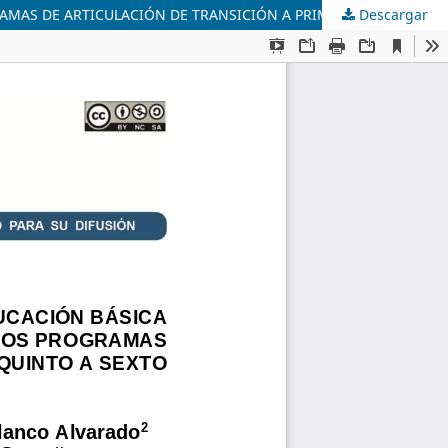
Descargar
TRANSICIONES EFECTIVAS Y ARMÓNICAS EN LA EDUCACIÓN BÁSICA COLOMBIANA: UN ANÁLISIS COMPARATIVO DE LOS PROGRAMAS DE ARTICULACIÓN DE TRANSICIÓN A PRIMERO Y DE QUINTO A SEXTO