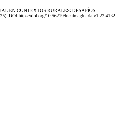
DUSTRIAL EN CONTEXTOS RURALES: DESAFÍOS
025). DOI:https://doi.org/10.56219/lneaimaginaria.v1i22.4132.