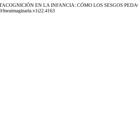
a. (2025). METACOGNICIÓN EN LA INFANCIA: CÓMO LOS SESGO
19/lneaimaginaria.v1i22.4163