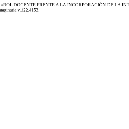
rrez (2025) «ROL DOCENTE FRENTE A LA INCORPORACIÓN DE L
imaginaria.v1i22.4153.