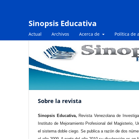
Sinopsis Educativa
Actual
Archivos
Acerca de
Política de 
Sobre la revista
Sinopsis Educativa,
Revista Venezolana de Investigac
Instituto de Mejoramiento Profesional del Magisterio, U
el sistema doble ciego. Se publica a razón de dos núme
el año 2009. A partir del año 2010 su divulgación es en f