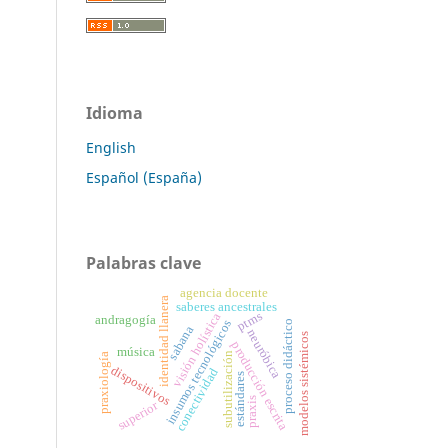
Idioma
English
Español (España)
Palabras clave
agencia docente
identidad llanera
saberes ancestrales
ptms
visión holística
andragogía
insumos tecnológicos
proceso didáctico
sabana
neuróbica
modelos sistémicos
producción escrita
música
subutilización
praxiología
dispositivos
conectividad
estándares
praxis
superior