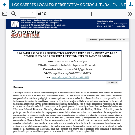
LOS SABERES LOCALES: PERSPECTIVA SOCIOCULTURAL EN LA ENSEÑANZA DE LA COMPRENSIÓN DE LA LECTURA EN ESTUDIANTES DE BÁSICA PRIMARIA