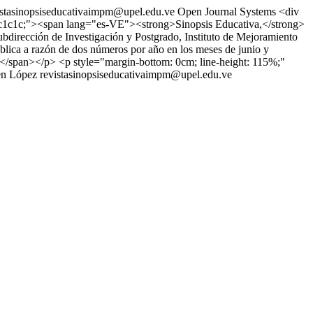
istasinopsiseducativaimpm@upel.edu.ve
Open Journal Systems
<div
: #1c1c1c;"><span lang="es-VE"><strong>Sinopsis Educativa,</strong>
dirección de Investigación y Postgrado, Instituto de Mejoramiento
ublica a razón de dos números por año en los meses de junio y
n></span></p> <p style="margin-bottom: 0cm; line-height: 115%;"
n López
revistasinopsiseducativaimpm@upel.edu.ve