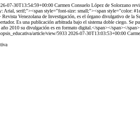
26-07-30T13:54:59+00:00
Carmen Consuelo López de Solorzano
rev
y: Arial, serif;"><span style="font-size: small;"><span style="color
vista Venezolana de Investigación, es el órgano divulgativo de la Sub
rtador. Es una publicación arbitrada bajo el sistema doble ciego. Se p
del año 2010 su divulgación es en formato digital.</span></span></spa
inopsis_educativa/article/view/5933
2026-07-30T13:03:53+00:00
Carme
tiva