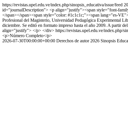
https://revistas.upel.edu.ve/index.php/sinopsis_educativa/issue/feed
20
id="journalDescription"> <p align="justify"><span style="font-famil
</span></span><span style="color: #1c1c1c;"><span lang="es-VE"> Re
Profesional del Magisterio, Universidad Pedagógica Experimental Libe
diciembre. Se editó en formato impreso hasta el año 2009. A partir 
align="justify"> </p> </div>
https://revistas.upel.edu.ve/index.php/s
<p>Número Completo</p>
2026-07-30T00:00:00+00:00
Derechos de autor 2026 Sinopsis Educa