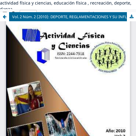
actividad física y ciencias, educación física , recreación, deporte,
danza
Vol. 2 Núm. 2 (2010): DEPORTE, REGLAMENTACIONES Y SU INFLUENCIA EN EL ENTRENADOR DEPORTIVO. ISSN (digital) 2244-7318