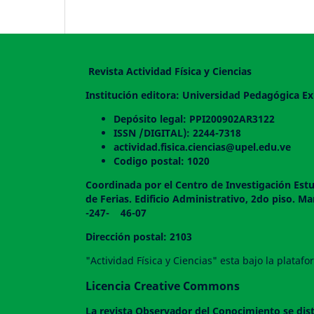
Revista Actividad Física y Ciencias
Institución editora: Universidad Pedagógica Ex
Depósito legal: PPI200902AR3122
ISSN /DIGITAL): 2244-7318
actividad.fisica.ciencias@upel.edu.ve
Codigo postal: 1020
Coordinada por el Centro de Investigación Estu
de Ferias. Edificio Administrativo, 2do
-247- 46-07
Dirección postal: 2103
"Actividad Física y Ciencias" esta bajo la plata
Licencia Creative Commons
La revista
Observador del Conocimiento
se dis