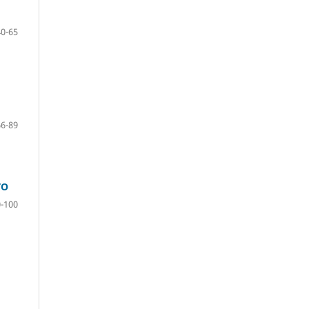
40-65
66-89
TO
-100