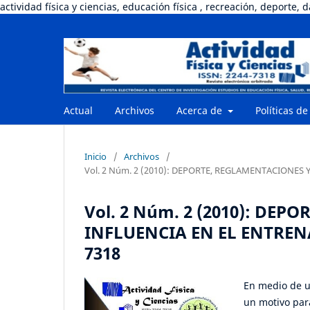
actividad física y ciencias, educación física , recreación, deporte, 
Actual
Archivos
Acerca de
Políticas de
Inicio
/
Archivos
/
Vol. 2 Núm. 2 (2010): DEPORTE, REGLAMENTACIONES Y
Vol. 2 Núm. 2 (2010): DEP
INFLUENCIA EN EL ENTRENA
7318
En medio de un
un motivo par