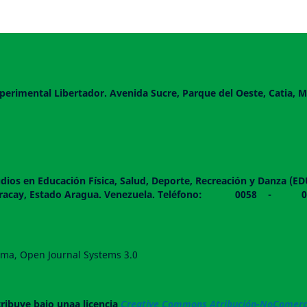
perimental Libertador. Avenida Sucre, Parque del Oeste, Catia, M
dios en Educación Física, Salud, Deporte, Recreación y Danza (E
 piso. Maracay, Estado Aragua. Venezuela. Teléfono: 0
forma, Open Journal Systems 3.0
tribuye bajo unaa licencia
Creative Commons Atribución-NoComerci