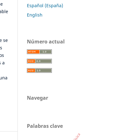
ue
Español (España)
able
English
e se
Número actual
es
os
s a
 una
Navegar
Palabras clave