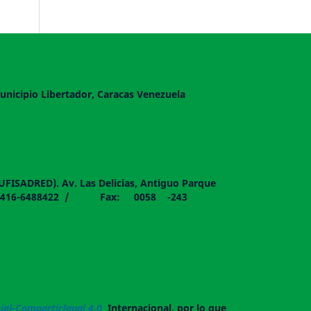
unicipio Libertador, Caracas Venezuela
DUFISADRED). Av. Las Delicias, Antiguo Parque
058 - 0416-6488422 / Fax: 0058 -243
al-CompartirIgual 4.0
Internacional, por lo que