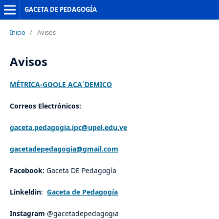
GACETA DE PEDAGOGÍA
Inicio
/
Avisos
Avisos
MÉTRICA-GOOLE ACA´DEMICO
Correos Electrónicos:
gaceta.pedagogia.ipc@upel.edu.ve
gacetadepedagogia@gmail.com
Facebook:
Gaceta DE Pedagogía
Linkeldin
:
Gaceta de Pedagogía
Instagram
@gacetadepedagogia