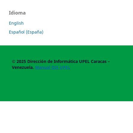
Idioma
English
Español (España)
© 2025
Dirección de Informática UPEL
Caracas –
Venezuela.
Manual OJS UPEL