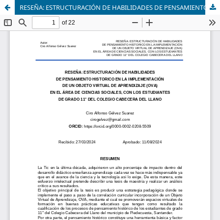
RESEÑA: ESTRUCTURACIÓN DE HABILIDADES DE PENSAMIENTO HISTORICO EN LA IMPLEMENTACIÓN DE UN OBJETO VIRTUAL DE APRENDIZAJE (OVA) EN EL ÁREA DE CIENCIAS SOCIALES, CON LOS ESTUDIANTES DE GRADO 11° DEL COLEGIO CABECERA DEL LLANO