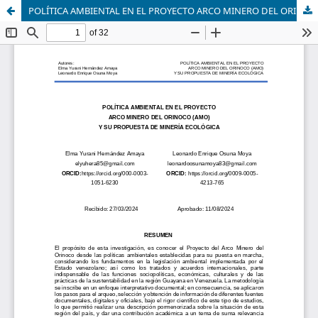
POLÍTICA AMBIENTAL EN EL PROYECTO ARCO MINERO DEL ORINOCO (AMO) Y SU PROPUESTA DE MINERÍA ECOLÓGICA