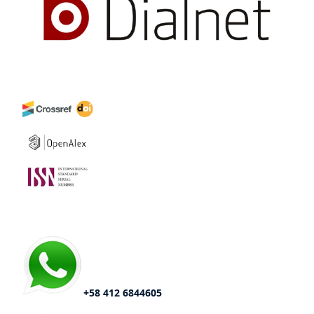
+58 412 6844605