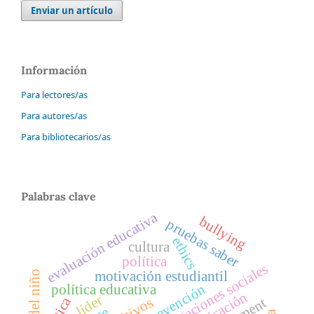
Enviar un artículo
Información
Para lectores/as
Para autores/as
Para bibliotecarios/as
Palabras clave
evaluación educativa
bullying
pruebas saber
ethics
cultura
política
representaciones sociales
motivación estudiantil
política educativa
líder
ética