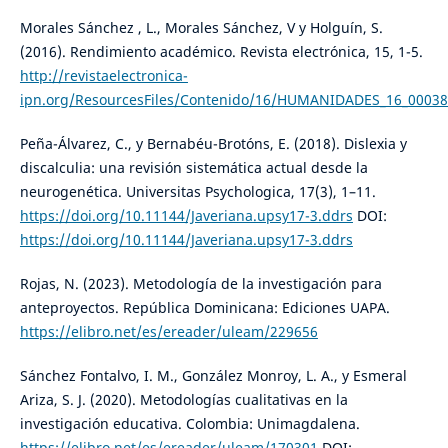
Morales Sánchez , L., Morales Sánchez, V y Holguín, S.
(2016). Rendimiento académico. Revista electrónica, 15, 1-5.
http://revistaelectronica-
ipn.org/ResourcesFiles/Contenido/16/HUMANIDADES_16_00038
Peña-Álvarez, C., y Bernabéu-Brotóns, E. (2018). Dislexia y
discalculia: una revisión sistemática actual desde la
neurogenética. Universitas Psychologica, 17(3), 1–11.
https://doi.org/10.11144/Javeriana.upsy17-3.ddrs
DOI:
https://doi.org/10.11144/Javeriana.upsy17-3.ddrs
Rojas, N. (2023). Metodología de la investigación para
anteproyectos. República Dominicana: Ediciones UAPA.
https://elibro.net/es/ereader/uleam/229656
Sánchez Fontalvo, I. M., González Monroy, L. A., y Esmeral
Ariza, S. J. (2020). Metodologías cualitativas en la
investigación educativa. Colombia: Unimagdalena.
https://elibro.net/es/ereader/uleam/170301
DOI: