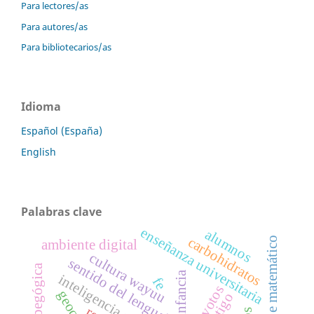
Para lectores/as
Para autores/as
Para bibliotecarios/as
Idioma
Español (España)
English
Palabras clave
enseñanza universitaria
alumnos
carbohidratos
aprendizaje matemático
ambiente digital
cultura wayuu
sentido del lenguaje
inteligencia artificial
fe
devotos
castigo