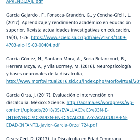
APRENDIZAJE.pdf
García Gajardo , F., Fonseca-Grandón, G., y Concha-Gfell , L.
(2017). Aprendizaje y rendimiento académico en educación
superior. Revista actualidades investigativas en educación,
15(3), 1-26.
https://www.scielo.sa.cr/pdf/aie/v15n3/1409-
4703-aie-15-03-00404.pdf
García Gómez, N., Santana Mora, A., Soria Betancourt, B.,
Herrera Moya, V., y Vila Bormey, M. (2016). Neuropsicología
y bases neuronales de la discalculia.
http://www.morfovirtual2016.sld.cu/index.php/Morfovirtual/20
García Orza, J. (2017). Evaluación e intervención en
discalculia. México: Science.
http://aosma.es/wordpress/wp-
content/uploads/2018/05/EVALUACI%C3%93N-E-
INTERVENCI%C3%93N-EN-DISCALCULIA-Y-ACALCULIA-EN-
EDAD-INFANTIL-Javier-Garcia-Orza1724.pdf
Geary Ced, D. (2017). La Discalculia en Edad Temprana.