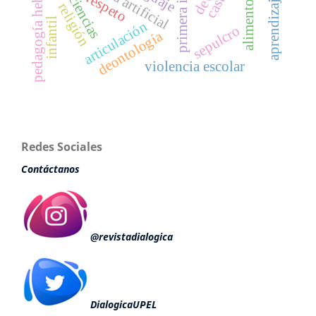
pedagogía hebegógica
primera infancia
geociencias
respeto
alimentos
religión
infantil
articulación
sepulcro
deontología
violencia escolar
Redes Sociales
Contáctanos
@revistadialogica
DialogicaUPEL