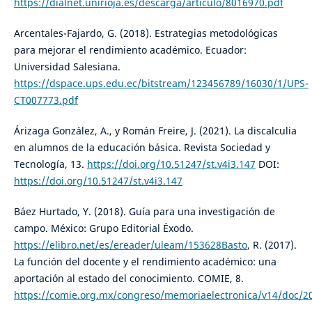
https://dialnet.unirioja.es/descarga/articulo/8016970.pdf
Arcentales-Fajardo, G. (2018). Estrategias metodológicas
para mejorar el rendimiento académico. Ecuador:
Universidad Salesiana.
https://dspace.ups.edu.ec/bitstream/123456789/16030/1/UPS-
CT007773.pdf
Árizaga González, A., y Román Freire, J. (2021). La discalculia
en alumnos de la educación básica. Revista Sociedad y
Tecnología, 13.
https://doi.org/10.51247/st.v4i3.147
DOI:
https://doi.org/10.51247/st.v4i3.147
Báez Hurtado, Y. (2018). Guía para una investigación de
campo. México: Grupo Editorial Éxodo.
https://elibro.net/es/ereader/uleam/153628Basto
, R. (2017).
La función del docente y el rendimiento académico: una
aportación al estado del conocimiento. COMIE, 8.
https://comie.org.mx/congreso/memoriaelectronica/v14/doc/2