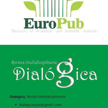
Dialógica,
Revista Multidisciplinaria
dialogicaupel@gmail.com;