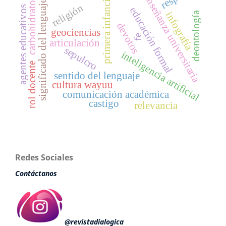
enseñanza universitaria
primera infancia
carbohidratos
significado del lenguaje
religión
agentes educativos
educación formal
deontología
infografía
devotos
geociencias
fe
articulación
sepulcro
inteligencia artificial
rol docente
sentido del lenguaje
cultura wayuu
comunicación académica
castigo
relevancia
Redes Sociales
Contáctanos
@revistadialogica