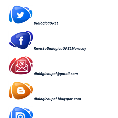
DialogicaUPEL
RevistaDialogicaUPELMaracay
dialógicaupel@gmail.com
dialogicaupel.blogspot.com