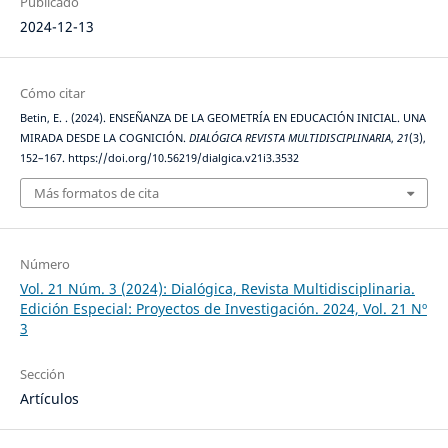
Publicado
2024-12-13
Cómo citar
Betin, E. . (2024). ENSEÑANZA DE LA GEOMETRÍA EN EDUCACIÓN INICIAL. UNA
MIRADA DESDE LA COGNICIÓN.
DIALÓGICA REVISTA MULTIDISCIPLINARIA
,
21
(3),
152–167. https://doi.org/10.56219/dialgica.v21i3.3532
Más formatos de cita
Número
Vol. 21 Núm. 3 (2024): Dialógica, Revista Multidisciplinaria.
Edición Especial: Proyectos de Investigación. 2024, Vol. 21 Nº
3
Sección
Artículos