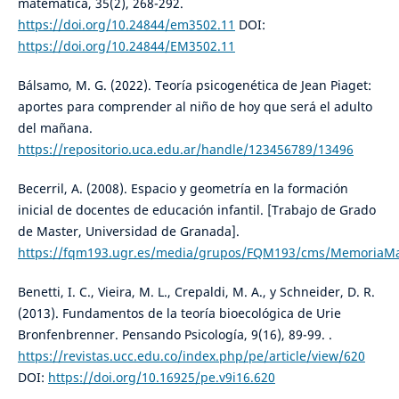
matemática, 35(2), 268-292.
https://doi.org/10.24844/em3502.11
DOI:
https://doi.org/10.24844/EM3502.11
Bálsamo, M. G. (2022). Teoría psicogenética de Jean Piaget:
aportes para comprender al niño de hoy que será el adulto
del mañana.
https://repositorio.uca.edu.ar/handle/123456789/13496
Becerril, A. (2008). Espacio y geometría en la formación
inicial de docentes de educación infantil. [Trabajo de Grado
de Master, Universidad de Granada].
https://fqm193.ugr.es/media/grupos/FQM193/cms/MemoriaMas
Benetti, I. C., Vieira, M. L., Crepaldi, M. A., y Schneider, D. R.
(2013). Fundamentos de la teoría bioecológica de Urie
Bronfenbrenner. Pensando Psicología, 9(16), 89-99. .
https://revistas.ucc.edu.co/index.php/pe/article/view/620
DOI:
https://doi.org/10.16925/pe.v9i16.620