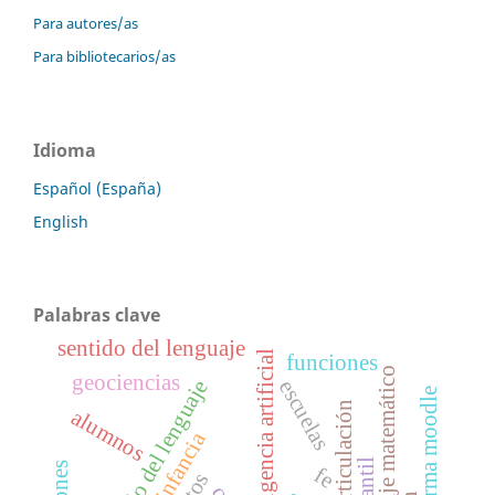
Para autores/as
Para bibliotecarios/as
Idioma
Español (España)
English
Palabras clave
sentido del lenguaje
inteligencia artificial
funciones
aprendizaje matemático
geociencias
escuelas
significado del lenguaje
plataforma moodle
articulación
alumnos
infantil
fe