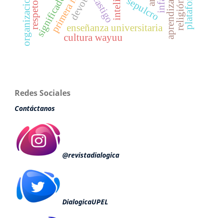
primera infancia
organizaciones
devotos
castigo
sepulcro
religión
respeto
enseñanza universitaria
cultura wayuu
Redes Sociales
Contáctanos
@revistadialogica
DialogicaUPEL