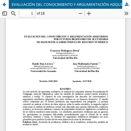
EVALUACIÓN DEL CONOCIMIENTO Y ARGUMENTACIÓN ADQUIRIDOS POR FUTUROS PROFESORES DE SECUNDARIA DE MATEMÁTICA SOBRE ÍNDICES DE RESUMEN NUMÉRICO