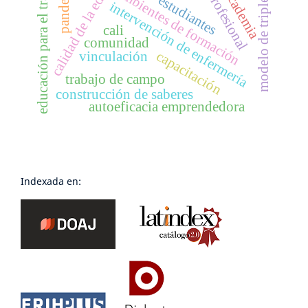
calidad de la educación
perfil profesional
modelo de triple hélice
educación para el trabajo
pandemia
ambientes de formación
academia
estudiantes
intervención de enfermería
cali
comunidad
capacitación
vinculación
trabajo de campo
construcción de saberes
autoeficacia emprendedora
Indexada en: