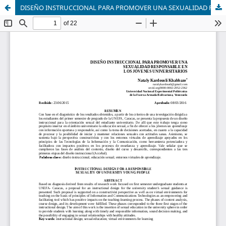
DISEÑO INSTRUCCIONAL PARA PROMOVER UNA SEXUALIDAD RESPONSABLE EN LOS JÓVENES UNIVERSITARIOS