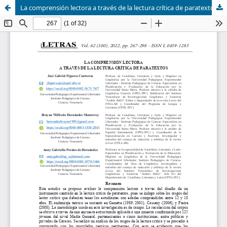
La comprensión lectora a través de la lectura crítica de paratextos