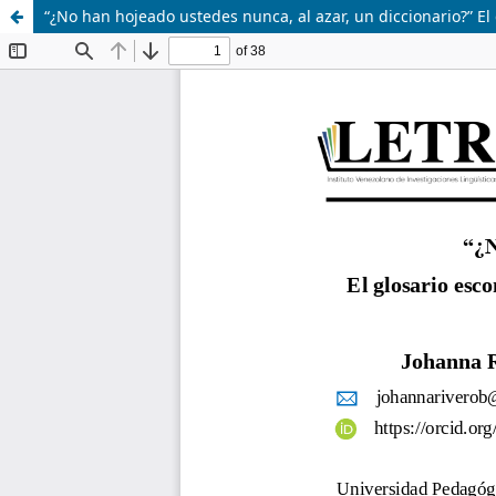
“¿No han hojeado ustedes nunca, al azar, un diccionario?” E