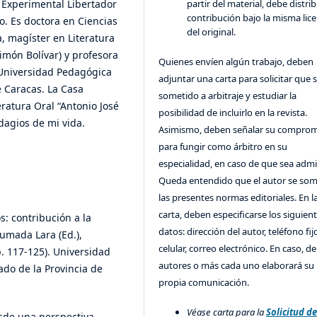
 Experimental Libertador
partir del material, debe distrib
contribución bajo la misma lice
o. Es doctora en Ciencias
del original.
, magíster en Literatura
món Bolívar) y profesora
Quienes envíen algún trabajo, deben
a Universidad Pedagógica
adjuntar una carta para solicitar que 
e Caracas. La Casa
sometido a arbitraje y estudiar la
eratura Oral “Antonio José
posibilidad de incluirlo en la revista.
Adagios de mi vida.
Asimismo, deben señalar su compro
para fungir como árbitro en su
especialidad, en caso de que sea admi
Queda entendido que el autor se som
las presentes normas editoriales. En l
carta, deben especificarse los siguien
s: contribución a la
datos: dirección del autor, teléfono fij
humada Lara (Ed.),
celular, correo electrónico. En caso, d
p. 117-125). Universidad
autores o más cada uno elaborará su
ado de la Provincia de
propia comunicación.
Véase carta para la
Solicitud d
desde una perspectiva