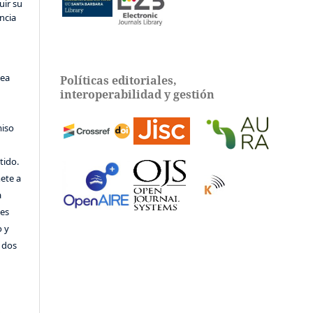
uir su
ncia
sea
Políticas editoriales,
interoperabilidad y gestión
miso
tido.
ete a
a
tes
o y
e dos
e