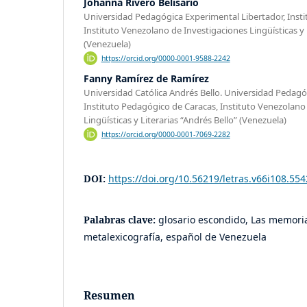
Johanna Rivero Belisario
Universidad Pedagógica Experimental Libertador, Inst
Instituto Venezolano de Investigaciones Lingüísticas y 
(Venezuela)
https://orcid.org/0000-0001-9588-2242
Fanny Ramírez de Ramírez
Universidad Católica Andrés Bello. Universidad Pedagó
Instituto Pedagógico de Caracas, Instituto Venezolano
Lingüísticas y Literarias “Andrés Bello” (Venezuela)
https://orcid.org/0000-0001-7069-2282
DOI:
https://doi.org/10.56219/letras.v66i108.554
Palabras clave:
glosario escondido, Las memor
metalexicografía, español de Venezuela
Resumen