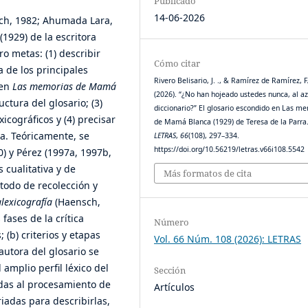
Publicado
14-06-2026
ch, 1982; Ahumada Lara,
(1929) de la escritora
o metas: (1) describir
Cómo citar
a de los principales
Rivero Belisario, J. ., & Ramírez de Ramírez, F.
 en
Las memorias de Mamá
(2026). “¿No han hojeado ustedes nunca, al az
uctura del glosario; (3)
diccionario?” El glosario escondido en Las m
xicográficos y (4) precisar
de Mamá Blanca (1929) de Teresa de la Parra
ra. Teóricamente, se
LETRAS
,
66
(108), 297–334.
https://doi.org/10.56219/letras.v66i108.5542
) y Pérez (1997a, 1997b,
 cualitativa y de
Más formatos de cita
todo de recolección y
lexicografía
(Haensch,
fases de la crítica
Número
; (b) criterios y etapas
Vol. 66 Núm. 108 (2026): LETRAS
 autora del glosario se
amplio perfil léxico del
Sección
das al procesamiento de
Artículos
riadas para describirlas,