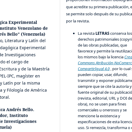
que acredite su primera publicación, 
se permite solo después de su public
por la revista.
gica Experimental
Instituto Venezolano de
La revista
LETRAS
conserva lo
rés Bello” (Venezuela)
derechos patrimoniales (copyr
, Literatura y Latín del
de las obras publicadas, que
edagógica Experimental
favorece y permite la reutilizac
 de Investigaciones
los mismos bajo la licencia
Crea
ado el cargo de
Commons Atribución-NoComerci
Escritura y de la Maestría
CompartirIgual 4.0
, por lo cual
pueden copiar, usar, difundir,
UPEL-IPC, magíster en
transmitir y exponer públicam
 y Latín por la misma
siempre que se cite la autoría y
a y Filología de América
fuente original de su publicaci
toral.
(revista, editorial, URL y DOI de
obra), no se usen para fines
ica Andrés Bello.
comerciales u onerosos y se
or, Instituto
mencione la existencia y
de Investigaciones
especificaciones de esta licenci
zuela)
uso. Si remezcla, transforma o 