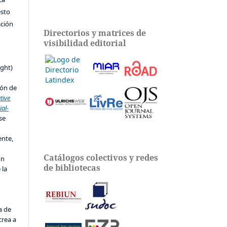
esto
ación
Directorios y matrices de
visibilidad editorial
s
ight)
ión de
tive
al-
 se
ente,
Catálogos colectivos y redes
ón
de bibliotecas
 la
a de
crea a