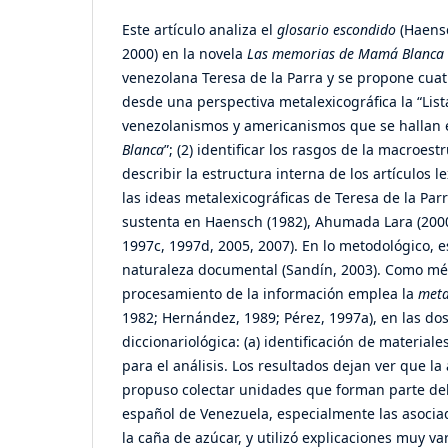
Este artículo analiza el
glosario escondido
(Haens
2000) en la novela
Las memorias de Mamá Blanca
venezolana Teresa de la Parra y se propone cuatr
desde una perspectiva metalexicográfica la “List
venezolanismos y americanismos que se hallan
Blanca
”; (2) identificar los rasgos de la macroestr
describir la estructura interna de los artículos le
las ideas metalexicográficas de Teresa de la Par
sustenta en Haensch (1982), Ahumada Lara (2000
1997c, 1997d, 2005, 2007). En lo metodológico, es
naturaleza documental (Sandín, 2003). Como mé
procesamiento de la información emplea la
meta
1982; Hernández, 1989; Pérez, 1997a), en las dos 
diccionariológica: (a) identificación de materiales
para el análisis. Los resultados dejan ver que la
propuso colectar unidades que forman parte del 
español de Venezuela, especialmente las asocia
la caña de azúcar, y utilizó explicaciones muy va