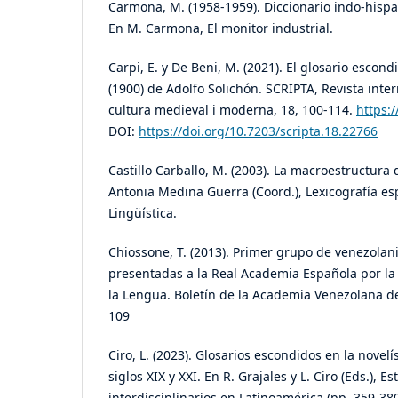
Carmona, M. (1958-1959). Diccionario indo-hisp
En M. Carmona, El monitor industrial.
Carpi, E. y De Beni, M. (2021). El glosario escond
(1900) de Adolfo Solichón. SCRIPTA, Revista inter
cultura medieval i moderna, 18, 100-114.
https:
DOI:
https://doi.org/10.7203/scripta.18.22766
Castillo Carballo, M. (2003). La macroestructura 
Antonia Medina Guerra (Coord.), Lexicografía esp
Lingüística.
Chiossone, T. (2013). Primer grupo de venezolan
presentadas a la Real Academia Española por l
la Lengua. Boletín de la Academia Venezolana de
109
Ciro, L. (2023). Glosarios escondidos en la novel
siglos XIX y XXI. En R. Grajales y L. Ciro (Eds.), E
interdisciplinarios en Latinoamérica (pp. 359-380