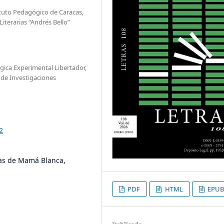
ituto Pedagógico de Caracas,
Literarias “Andrés Bello”
gica Experimental Libertador,
 de Investigaciones
2
ias de Mamá Blanca,
PDF
HTML
EPUB