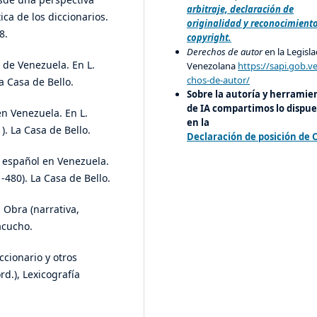
arbitraje, declaración de
ica de los diccionarios.
originalidad y reconocimient
8.
copyright.
Derechos de autor
en la Legisla
s de Venezuela. En L.
Venezolana
https://sapi.gob.v
chos-de-autor/
a Casa de Bello.
Sobre la autoría y herramie
de IA compartimos lo dispue
en Venezuela. En L.
en la
. La Casa de Bello.
Declaración de posición de 
el español en Venezuela.
-480). La Casa de Bello.
, Obra (narrativa,
yacucho.
ccionario y otros
d.), Lexicografía