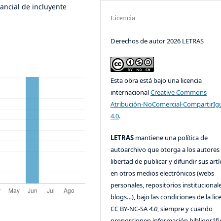
tancial de incluyente
Licencia
Derechos de autor 2026 LETRAS
Esta obra está bajo una licencia
internacional
Creative Commons
Atribución-NoComercial-CompartirIg
4.0
.
LETRAS
mantiene una política de
autoarchivo que otorga a los autores 
libertad de publicar y difundir sus art
en otros medios electrónicos (webs
personales, repositorios institucionale
blogs…), bajo las condiciones de la lic
CC BY-NC-SA
4.0
, siempre y cuando
proporcionen información bibliográfi