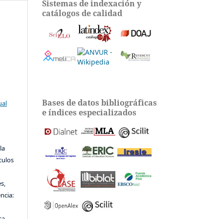
Sistemas de indexación y
catálogos de calidad
Bases de datos bibliográficas
ual
e índices especializados
la
ículos
s,
encia:
ca