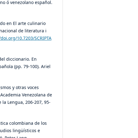
ano ó venezolano español.
ido en El arte culinario
nacional de literatura i
//doi.org/10.7203/SCRIPTA
del diccionario. En
añola (pp. 79-100). Ariel
ismos y otras voces
a Academia Venezolana de
 la Lengua, 206-207, 95-
ística colombiana de los
studios lingüísticos e
). Peter Lang.