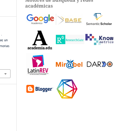
académicas
 .
ar, un
emorias
.