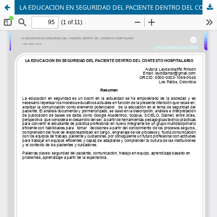
LA EDUCACION EN SEGURIDAD DEL PACIENTE DENTRO DEL CONTEXTO HOSPITALARIO