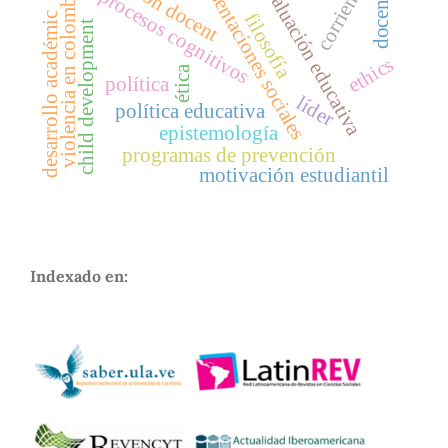
representaciones sociales
evaluación educativa
corriente
violencia en colombia
docente
procesos cognitivos
filosofía
desarrollo académic
child development
ethics
ética
política
líder
política educativa
epistemología
programas de prevención
motivación estudiantil
Indexado en: