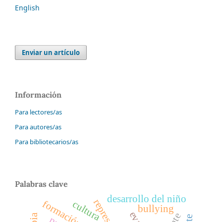
English
Enviar un artículo
Información
Para lectores/as
Para autores/as
Para bibliotecarios/as
Palabras clave
desarrollo del niño
formación docent
cultura
bullying