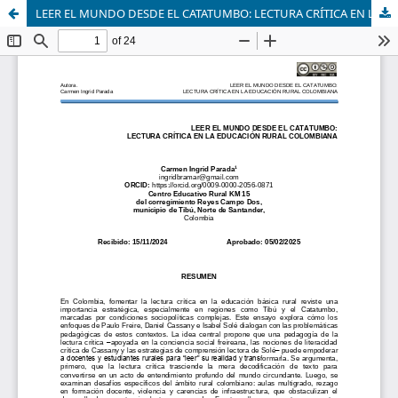
LEER EL MUNDO DESDE EL CATATUMBO: LECTURA CRÍTICA EN LA EDUCACIÓN RURAL COLOMBIANA