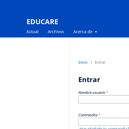
EDUCARE
Actual
Archivos
Acerca de
Inicio
/
Entrar
Entrar
Nombre usuario
*
Contraseña
*
¿Has olvidado tu contraseña