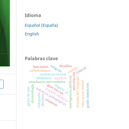
Idioma
Español (España)
English
Palabras clave
religión
desafíos
funciones
castigo
infantil
carbohidratos
articulación
violencia escolar
inteligencia artificial
alimentos
sepulcro
sentido del lenguaje
enseñanza universitaria
educación formal
grado transición
respeto
geociencias
deontología
gente de mar
prácticas pedagógicas
primera infancia
fe
infografía
devotos
alumnos