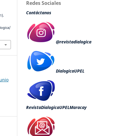
Redes Sociales
Contáctanos
(1).
logica/
@revistadialogica
DialogicaUPEL
Junio
RevistaDialogicaUPELMaracay