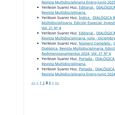
Revista Multidisciplinaria Enero-Junio 2025,
Yerikson Suarez Huz,
Editorial
,
DIALÓGICA 
Revista Multidisciplinaria.
Yerikson Suarez Huz,
Índice
,
DIALÓGICA RE
Multidisciplinaria. Edición Especial: Inve
Vol. 21 Nº 4
Yerikson Suarez Huz,
Editorial
,
DIALÓGICA 
Revista Multidisciplinaria. Julio - Diciembre
Yerikson Suarez Huz,
Número Completo
,
Dialógica, Revista Multidisciplinaria. Edic
Redimensionamientos 2024, Vol. 21 Nº 4
Yerikson Suarez Huz,
Portada
,
DIALÓGICA 
Revista Multidisciplinaria.
Yerikson Suarez Huz,
Portada
,
DIALÓGICA 
Revista Multidisciplinaria Enero-Junio 2024
<<
<
1
2
3
4
>
>>