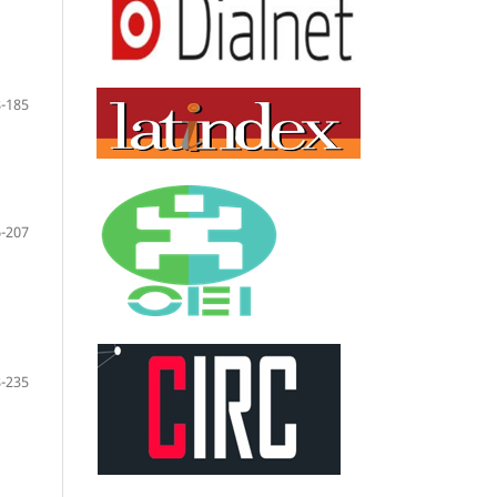
-185
-207
-235