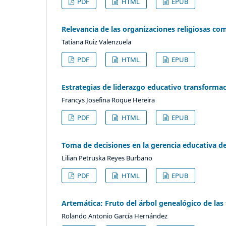
PDF
HTML
EPUB
Relevancia de las organizaciones religiosas co
Tatiana Ruiz Valenzuela
PDF
HTML
EPUB
Estrategias de liderazgo educativo transforma
Francys Josefina Roque Hereira
PDF
HTML
EPUB
Toma de decisiones en la gerencia educativa d
Lilian Petruska Reyes Burbano
PDF
HTML
EPUB
Artemática: Fruto del árbol genealógico de las 
Rolando Antonio García Hernández