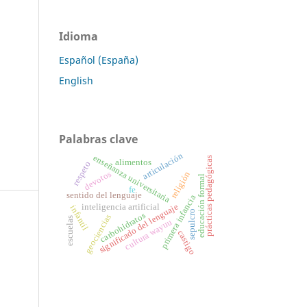
Idioma
Español (España)
English
Palabras clave
articulación
enseñanza universitaria
prácticas pedagógicas
alimentos
respeto
devotos
religión
educación formal
fe
sentido del lenguaje
primera infancia
significado del lenguaje
inteligencia artificial
infantil
sepulcro
carbohidratos
geociencias
escuelas
cultura wayuu
castigo