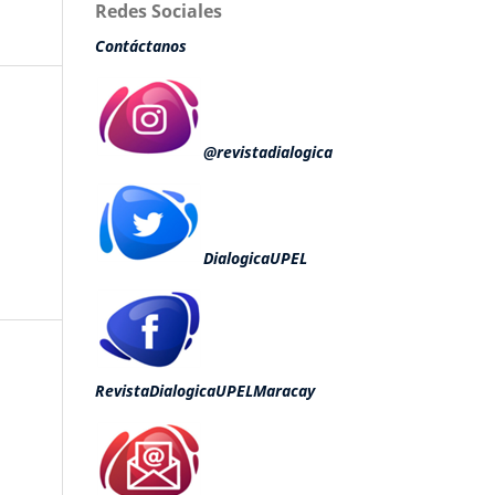
Redes Sociales
Contáctanos
@revistadialogica
DialogicaUPEL
RevistaDialogicaUPELMaracay