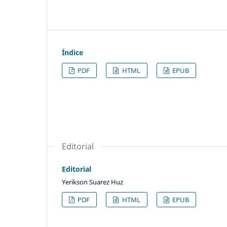
Índice
PDF
HTML
EPUB
Editorial
Editorial
Yerikson Suarez Huz
PDF
HTML
EPUB