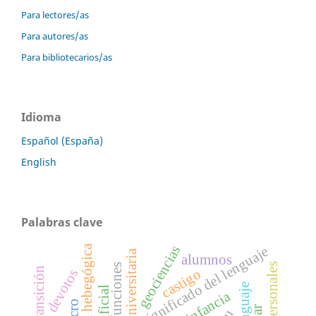
Para lectores/as
Para autores/as
Para bibliotecarios/as
Idioma
Español (España)
English
Palabras clave
pedagogía hebegógica
geociencias
significado del lenguaje
alumnos
funciones
grado transición
castigo
devotos