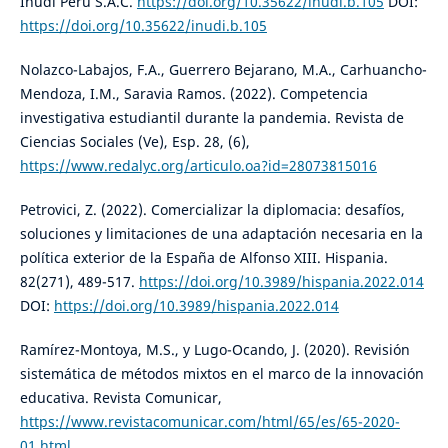
Inudi Perú S.A.C.
https://doi.org/10.35622/inudi.b.105
DOI:
https://doi.org/10.35622/inudi.b.105
Nolazco-Labajos, F.A., Guerrero Bejarano, M.A., Carhuancho-
Mendoza, I.M., Saravia Ramos. (2022). Competencia
investigativa estudiantil durante la pandemia. Revista de
Ciencias Sociales (Ve), Esp. 28, (6),
https://www.redalyc.org/articulo.oa?id=28073815016
Petrovici, Z. (2022). Comercializar la diplomacia: desafíos,
soluciones y limitaciones de una adaptación necesaria en la
política exterior de la España de Alfonso XIII. Hispania.
82(271), 489-517.
https://doi.org/10.3989/hispania.2022.014
DOI:
https://doi.org/10.3989/hispania.2022.014
Ramírez-Montoya, M.S., y Lugo-Ocando, J. (2020). Revisión
sistemática de métodos mixtos en el marco de la innovación
educativa. Revista Comunicar,
https://www.revistacomunicar.com/html/65/es/65-2020-
01.html